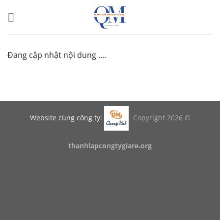
Bỏ
qua
nội
dung
Đang cập nhật nội dung ….
Website cùng công ty:
Copyright 2026 ©
thanhlapcongtygiare.org